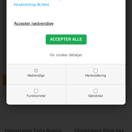
Headsetshop.dk.html
Mousetrapper Active
Mousetrapper Delta
aflastningsmåtte
Extended Sort
607,50 DKK
3.368,75 DKK
Vis cookie detaljer
2.498,75 DKK
486,00 DKK. ekskl. moms
1.999,00 DKK. ekskl. moms
Nødvendige
Markedsføring
TILBUD
Funktionelle
Statistiske
Mousetrapper Delta Regular
Mousetrapper Prime sort