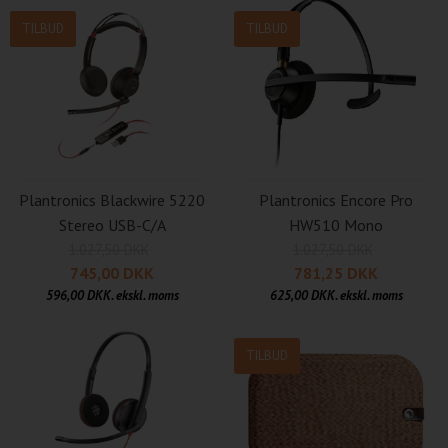
NYHED
TILBUD
TILBUD
Plantronics Blackwire 5220
Plantronics Encore Pro
Stereo USB-C/A
HW510 Mono
1.027,50 DKK
1.027,50 DKK
745,00 DKK
781,25 DKK
596,00 DKK. ekskl. moms
625,00 DKK. ekskl. moms
TILBUD