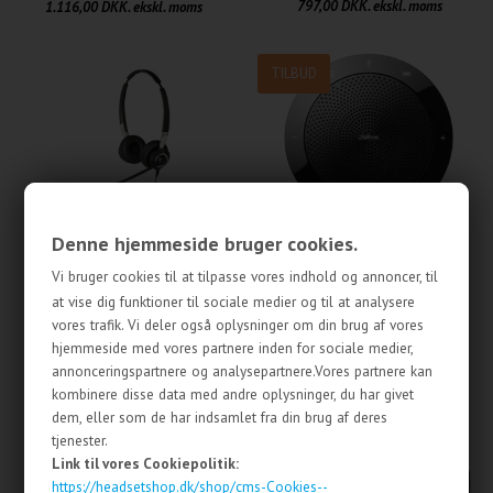
797,00 DKK. ekskl. moms
1.116,00 DKK. ekskl. moms
TILBUD
Denne hjemmeside bruger cookies.
Jabra BIZ 2400 II Duo
Jabra Speak 510 MS
Vi bruger cookies til at tilpasse vores indhold og annoncer, til
1.495,00 DKK
konferencetelefon
at vise dig funktioner til sociale medier og til at analysere
1.196,00 DKK. ekskl. moms
1.325,00 DKK
vores trafik. Vi deler også oplysninger om din brug af vores
870,00 DKK
hjemmeside med vores partnere inden for sociale medier,
696,00 DKK. ekskl. moms
annonceringspartnere og analysepartnere.Vores partnere kan
kombinere disse data med andre oplysninger, du har givet
dem, eller som de har indsamlet fra din brug af deres
TILBUD
tjenester.
Link til vores Cookiepolitik:
https://headsetshop.dk/shop/cms-Cookies--