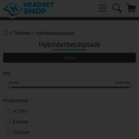
>
Tilbehør
>
Hybridarbejdsplads
Hybridarbejdsplads
Filtre
Pris
85
DKK
51,995
DKK
Producenter
ACTIVO
Backapp
CoComm