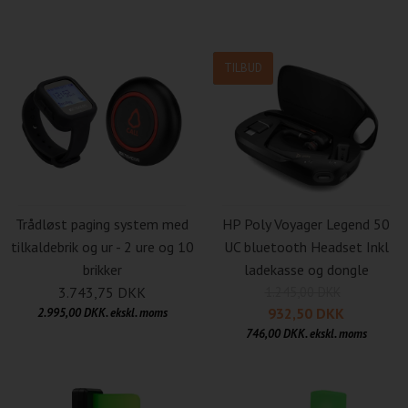
NYHED
TILBUD
Trådløst paging system med
HP Poly Voyager Legend 50
tilkaldebrik og ur - 2 ure og 10
UC bluetooth Headset Inkl
brikker
ladekasse og dongle
3.743,75 DKK
1.245,00 DKK
932,50 DKK
2.995,00 DKK. ekskl. moms
746,00 DKK. ekskl. moms