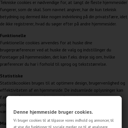
Tekniske cookies er nødvendige for, at langt de fleste hjemmesider
fungerer, som de skal. Som navnet angiver, har de kun teknisk
betydning og dermed ikke nogen indvirkning på din privatsfære, idet
de ikke registrerer, hvad du søger efter på andre hjemmesider.
Funktionelle
Funktionelle cookies anvendes for at huske dine
brugerpræferencer ved at huske de valg og indstillinger du
foretager på hjemmesiden, det kan f.eks. dreje sig om, hvilke
præferencer du har i forhold til sprog og tekststørrelse.
Statistiske
Statistikcookies bruges til at optimere design, brugervenlighed og
effektiviteten af en hjemmeside. De indsamlede oplysninger kan
f.eks. indgå i analyser af, hvilke informationer der er mest
populære på siden, så bliver vi opmærksomme på, hvad der skal
Denne hjemmeside bruger cookies.
være nemt at finde på siden.
Vi bruger cookies til at tilpasse vores indhold og annoncer, til
Markedsføring
at vise dig funktioner til sociale medier og til at analysere