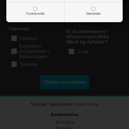
Funktionelle
Statistiske
Interesse
Er du interesseret i
erhvervs-specifikke
Headset
tilbud og nyheder?
Ergonomi /
Kontormøbler /
Ja tak
Mousetrapper
Telefoner
Tilmeld nyhedsbrev
Se priser:
med moms
|
uden moms
Kundeservice
Bestilling
Betaling