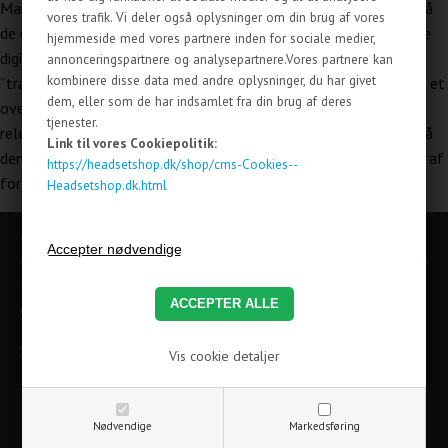
Markedsføringscookies indsamler oplysninger ved at følge dig på
vores trafik. Vi deler også oplysninger om din brug af vores
de enkelte hjemmesider, du besøger og kan siges at registrere de
hjemmeside med vores partnere inden for sociale medier,
digitale fodspor, du sætter. Markedsføringscookies er derfor
annonceringspartnere og analysepartnere.Vores partnere kan
kombinere disse data med andre oplysninger, du har givet
”trackingcookies”. De indsamlede oplysninger bruges til at skabe et
dem, eller som de har indsamlet fra din brug af deres
overblik over dine interesser, vaner og aktiviteter for at vise
tjenester.
relevante annoncer for ting, du tidligere har vist interesse for. På
Link til vores Cookiepolitik:
den måde får du et mere målrettet indhold, eksempelvis i form af
https://headsetshop.dk/shop/cms-Cookies--
foreslået information, artikler og annoncer.
Headsetshop.dk.html
Tilmeld dig nyhedsbrevet
Få gode tilbud og deltag i sjove konkurrencer. Udsendes 1-2
gange om måneden.
Skriv til os på salg@headsetshop.dk
Vis cookie detaljer
Nødvendige
Markedsføring