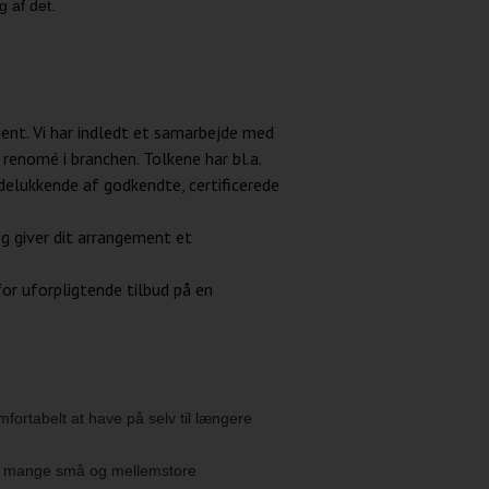
g af det.
ment. Vi har indledt et samarbejde med
renomé i branchen. Tolkene har bl.a.
elukkende af godkendte, certificerede
og giver dit arrangement et
or uforpligtende tilbud på en
mfortabelt at have på selv til længere
 for mange små og mellemstore