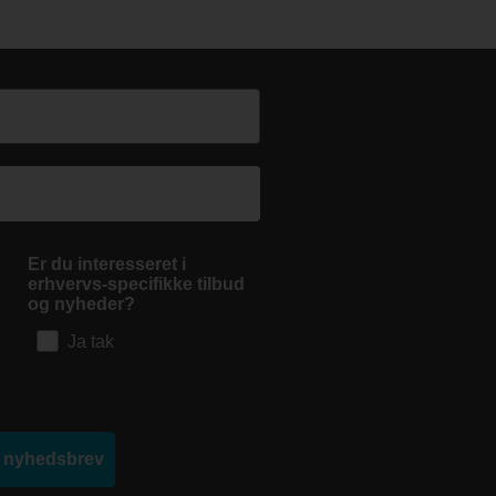
Er du interesseret i
erhvervs-specifikke tilbud
og nyheder?
Ja tak
d nyhedsbrev