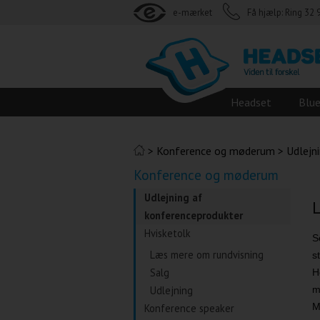
e-mærket
Få hjælp: Ring 32 
Headset
Blu
>
Konference og møderum
>
Udlejn
Konference og møderum
Udlejning af
L
konferenceprodukter
Hvisketolk
S
Læs mere om rundvisning
s
Salg
H
Udlejning
m
M
Konference speaker