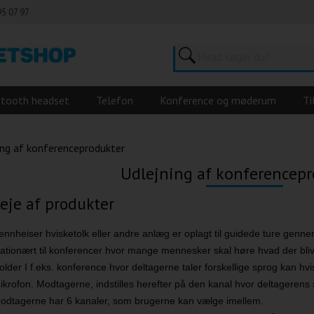
95 07 97
etooth headset
Telefon
Konference og møderum
Ti
ing af konferenceprodukter
Udlejning af konferencep
eje af produkter
ennheiser hvisketolk eller andre anlæg er oplagt til guidede ture gennem
tationært til konferencer hvor mange mennesker skal høre hvad der bliv
older I f.eks. konference hvor deltagerne taler forskellige sprog kan h
ikrofon. Modtagerne, indstilles herefter på den kanal hvor deltagerens s
odtagerne har 6 kanaler, som brugerne kan vælge imellem.