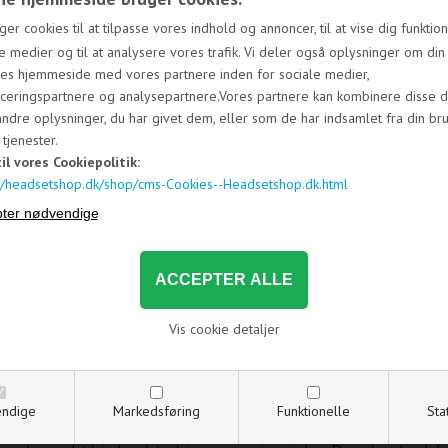
Prisen på leje af et
Mipro skulderhængt rundvisningssæt
med mikr
500 kroner
pr. døgn
ger cookies til at tilpasse vores indhold og annoncer, til at vise dig funktione
e medier og til at analysere vores trafik. Vi deler også oplysninger om din
res hjemmeside med vores partnere inden for sociale medier,
riserne ganges med faktoren anført nedenfor:
ceringspartnere og analysepartnere.Vores partnere kan kombinere disse d
ndre oplysninger, du har givet dem, eller som de har indsamlet fra din br
ejens varighed
tjenester.
til vores Cookiepolitik:
 dag - faktor 1
://headsetshop.dk/shop/cms-Cookies--Headsetshop.dk.html
 dage - faktor 1,5
 dage - faktor 2
 dage - faktor 2,7
 dage - faktor 3
nsker du at leje vores produkter i flere dage? Eller skal du bruge fle
Vis cookie detaljer
t tilbud til netop dit arrangement.
kriv til os på
salg@headsetshop.dk
eller ring til os på 32950797, så finde
onference.
ndige
Markedsføring
Funktionelle
Sta
riserne er inkl. levering i DK (ekskl. Færøerne og Grønland). En trans