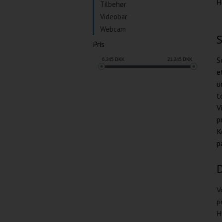
H
Tilbehør
Videobar
Webcam
S
Pris
S
6,245
DKK
21,245
DKK
e
u
t
V
p
K
p
D
V
p
H