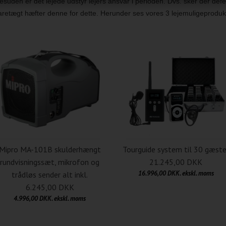
esuden er det lejede udstyr lejers ansvar i perioden. Dvs. sker der defe
aretægt hæfter denne for dette. Herunder ses vores 3 lejemuligeproduk
Mipro MA-101B skulderhængt
Tourguide system til 30 gæste
rundvisningssæt, mikrofon og
21.245,00 DKK
16.996,00 DKK. ekskl. moms
trådløs sender alt inkl.
6.245,00 DKK
4.996,00 DKK. ekskl. moms