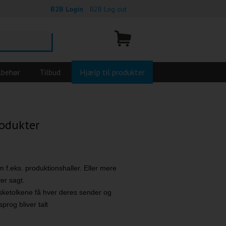
B2B Login
B2B Log out
lbehør
Tilbud
Hjælp til produkter
rodukter
 f.eks. produktionshaller. Eller mere
er sagt.
visketolkene få hver deres sender og
prog bliver talt