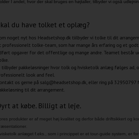
older I andet, hvor der skal bruges en højtaller, tilbyder vi også udlejnin
kal du have tolket et oplæg?
om noget nyt hos Headsetshop.dk tiilbyder vi tolke til dit arrange
t professionelt tolke-team, som har mange års erfaring og et godt 
dført opgaver for det offentlige og mange andre. Teamet består ud
olke.
i tilbyder pakkeløsninger hvor tolk og hvisketolk anlæg følges ad, 
rofessionelt look and feel.
ontakt os gerne på salg@headsetshop.dk, eller ring på 32950797 f
akkeløsning til dit arrangement.
yrt at købe. Billigt at leje.
ores produkter er af meget høj kvalitet og derfor både driftsikkert og ko
ræsentationer.
visketolk anlæget f.eks., som i princippet er et tour-guide system, er