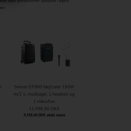
kter eller bortkommer udstyret i lejers
ter:
r
Senrun EP900 højttaler 180W
m/2 x: modtager, 1 headset og
1 mikrofon
11.998,00 DKK
9.598,40 DKK. ekskl. moms