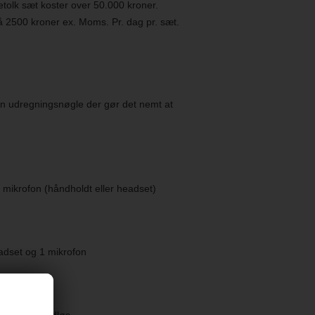
ketolk sæt koster over 50.000 kroner.
å 2500 kroner ex. Moms. Pr. dag pr. sæt.
t en udregningsnøgle der gør det nemt at
mikrofon (håndholdt eller headset)
adset og 1 mikrofon