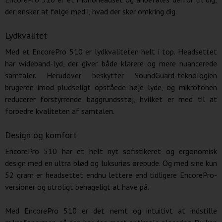
der ønsker at følge med i, hvad der sker omkring dig.
Lydkvalitet
Med et EncorePro 510 er lydkvaliteten helt i top. Headsettet
har wideband-lyd, der giver både klarere og mere nuancerede
samtaler. Herudover beskytter SoundGuard-teknologien
brugeren imod pludseligt opståede høje lyde, og mikrofonen
reducerer forstyrrende baggrundsstøj, hvilket er med til at
forbedre kvaliteten af samtalen.
Design og komfort
EncorePro 510 har et helt nyt sofistikeret og ergonomisk
design med en ultra blød og luksuriøs ørepude. Og med sine kun
52 gram er headsettet endnu lettere end tidligere EncorePro-
versioner og utroligt behageligt at have på.
Med EncorePro 510 er det nemt og intuitivt at indstille