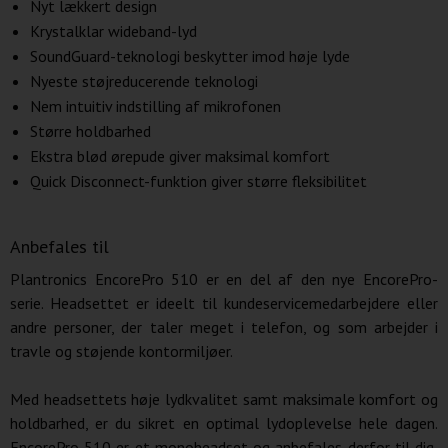
Nyt lækkert design
Krystalklar wideband-lyd
SoundGuard-teknologi beskytter imod høje lyde
Nyeste støjreducerende teknologi
Nem intuitiv indstilling af mikrofonen
Større holdbarhed
Ekstra blød ørepude giver maksimal komfort
Quick Disconnect-funktion giver større fleksibilitet
Anbefales til
Plantronics EncorePro 510 er en del af den nye EncorePro-
serie. Headsettet er ideelt til kundeservicemedarbejdere eller
andre personer, der taler meget i telefon, og som arbejder i
travle og støjende kontormiljøer.
Med headsettets høje lydkvalitet samt maksimale komfort og
holdbarhed, er du sikret en optimal lydoplevelse hele dagen.
EncorePro 510 er et monoheadset og anbefales derfor til dig,