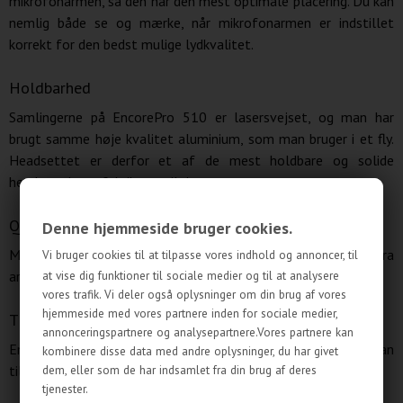
mikrofonarmen, så den har den mest optimale placering. Du kan
nemlig både se og mærke, når mikrofonarmen er indstillet
korrekt for den bedst mulige lydkvalitet.
Holdbarhed
Samlingerne på EncorePro 510 er lasersvejset, og man har
brugt samme høje kvalitet aluminium, som man bruger i et fly.
Headsettet er derfor et af de mest holdbare og solide
headset, der er fabrikeret til dato.
Quick Disconnect
Denne hjemmeside bruger cookies.
Med Quick Disconnect-funktionen kan nemt du gå væk fra
Vi bruger cookies til at tilpasse vores indhold og annoncer, til
arbejdsplads uden at tage dit headset af først.
at vise dig funktioner til sociale medier og til at analysere
vores trafik. Vi deler også oplysninger om din brug af vores
hjemmeside med vores partnere inden for sociale medier,
Tilslutningsmuligheder
annonceringspartnere og analysepartnere.Vores partnere kan
EncorePro 510 giver dig mange tilslutningsmuligheder. Du kan
kombinere disse data med andre oplysninger, du har givet
tilslutte det både til PC, bordtelefon, mobiltelefon.
dem, eller som de har indsamlet fra din brug af deres
tjenester.