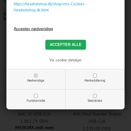
https://headsetshop.dk/shop/cms-Cookies--
Headsetshop.dk.html
Send os en mail på:
salg@headsetshop.dk
Andre købte også
Vis cookie detaljer
Nødvendige
Markedsføring
Funktionelle
Statistiske
Yealink BH74 Bluetooth
Yealink BH74 Bluetooth
ANC UC USB-C/A
ANC Med Stander Teams
1.061,25 DKK
USB-C/A
849,00 DKK. ekskl. moms
1.195,00 DKK