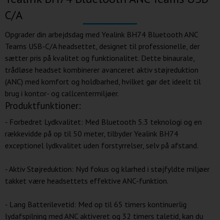
C/A
Opgrader din arbejdsdag med Yealink BH74 Bluetooth ANC
Teams USB-C/A headsettet, designet til professionelle, der
sætter pris på kvalitet og funktionalitet. Dette binaurale,
trådløse headset kombinerer avanceret aktiv støjreduktion
(ANC) med komfort og holdbarhed, hvilket gør det ideelt til
brug i kontor- og callcentermiljøer.
Produktfunktioner:
- Forbedret Lydkvalitet: Med Bluetooth 5.3 teknologi og en
rækkevidde på op til 50 meter, tilbyder Yealink BH74
exceptionel lydkvalitet uden forstyrrelser, selv på afstand.
- Aktiv Støjreduktion: Nyd fokus og klarhed i støjfyldte miljøer
takket være headsettets effektive ANC-funktion.
- Lang Batterilevetid: Med op til 65 timers kontinuerlig
lydafspilning med ANC aktiveret og 32 timers taletid, kan du