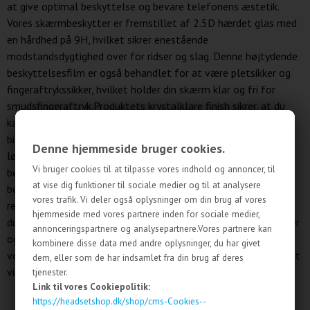
at give optimal beskyttelse og bevare telefonens æstetik.
Vores skærmbeskytter er fremstillet af 2.5D hærdet glas med
en hårdhed på 9H, hvilket sikrer enestående
modstandsdygtighed over for ridser og slag. Denne højtydende
beskyttelsesfilm er også behandlet for at være pletsikker og
fingeraftrykssikker, hvilket holder din skærm klar og fri for
smudsfingeraftryk.Produktets krystalklare finish sikrer, at du
kan nyde din enheds HD-skærm uden forringelse af
billedkvaliteten eller farveægthed. Dette er den perfekte
Denne hjemmeside bruger cookies.
løsning for at holde din iPhone ser ny ud, samtidig med at den
Vi bruger cookies til at tilpasse vores indhold og annoncer, til
beskyttes mod daglig brug.Pakken indeholder alt, hvad du
at vise dig funktioner til sociale medier og til at analysere
behøver for en ubesværet installation: en skærmbeskytter, en
vores trafik. Vi deler også oplysninger om din brug af vores
renseklud og et støvfjernelsesmærkat. Med disse tilbehør kan
hjemmeside med vores partnere inden for sociale medier,
du nemt og effektivt installere skærmbeskytteren uden bobler
annonceringspartnere og analysepartnere.Vores partnere kan
og støv.Investér i langvarig beskyttelse til din iPhone med
kombinere disse data med andre oplysninger, du har givet
vores skærmbeskytter, og nyd den ro i sindet, der følger med at
dem, eller som de har indsamlet fra din brug af deres
vide, at din telefon er sikret mod hverdagens udfordringer.
tjenester.
Link til vores Cookiepolitik:
https://headsetshop.dk/shop/cms-Cookies--