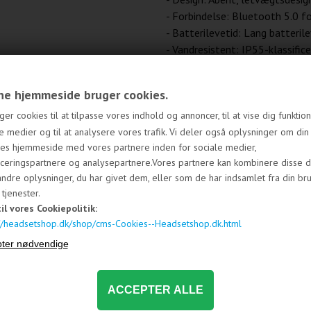
- Forbindelse: Bluetooth 5.0 fo
- Batterilevetid: Lang batterile
- Vandresistent: IP55-klassifi
over for sved og støv
e hjemmeside bruger cookies.
SHOKZ OpenFit er det perfekte 
ger cookies til at tilpasse vores indhold og annoncer, til at vise dig funktione
en ubesværet lydoplevelse, båd
e medier og til at analysere vores trafik. Vi deler også oplysninger om din
innovative åbne design, kan d
res hjemmeside med vores partnere inden for sociale medier,
omgivelser, mens du deltager i 
ceringspartnere og analysepartnere.Vores partnere kan kombinere disse d
yndlingsmusik. Den trådløse tekn
ndre oplysninger, du har givet dem, eller som de har indsamlet fra din br
forstyrret af irriterende lednin
tjenester.
at du kan bruge headsettet hel
til vores Cookiepolitik:
SHOKZ OpenFit og oplev en ny 
://headsetshop.dk/shop/cms-Cookies--Headsetshop.dk.html
komfort og kvalitet går hånd i 
og med SHOKZ OpenFit får du n
og tag skridtet ind i en verden
lydoplevelser, uanset hvor din 