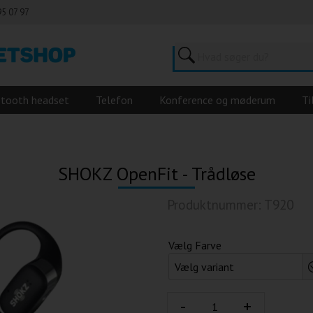
95 07 97
etooth headset
Telefon
Konference og møderum
Ti
SHOKZ OpenFit - Trådløse
Produktnummer: T920
Vælg Farve