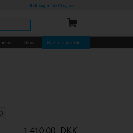
B2B Login
B2B Log out
lbehør
Tilbud
Hjælp til produkter
1.410,00 DKK