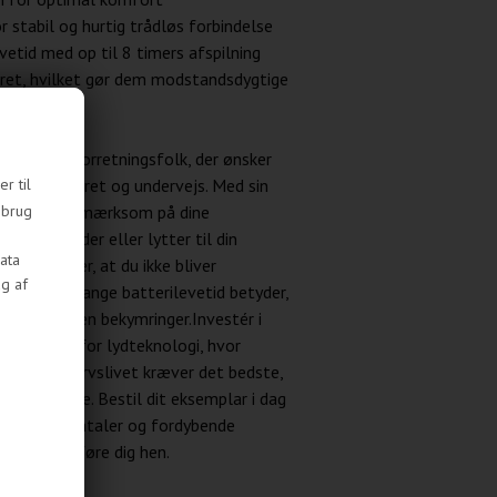
r stabil og hurtig trådløs forbindelse
vetid med op til 8 timers afspilning
ceret, hvilket gør dem modstandsdygtige
valg for forretningsfolk, der ønsker
r til
e på kontoret og undervejs. Med sin
 brug
u forblive opmærksom på dine
telefonmøder eller lytter til din
ata
ologi sikrer, at du ikke bliver
ug af
ger, og den lange batterilevetid betyder,
e dagen uden bekymringer.Investér i
æra inden for lydteknologi, hvor
hånd. Erhvervslivet kræver det bedste,
etop dette. Bestil dit eksemplar i dag
 af klare samtaler og fordybende
dag måtte føre dig hen.