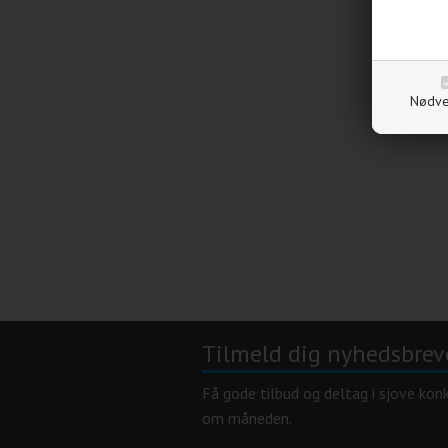
Nødve
Tilmeld dig nyhedsbrev
Få gode tilbud og deltag i sjove kon
om måneden.