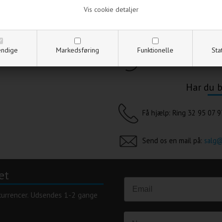
Vis cookie detaljer
Levering 1-3 dage
Fri fragt over
1.000 DKK -
ndige
Markedsføring
Funktionelle
Sta
14 dages fuld returret
Har du b
Få hjælp: Ring 32 95 07 9
Send os en mail på:
salg
et
kurrencer. Udsendes 1-2 gange