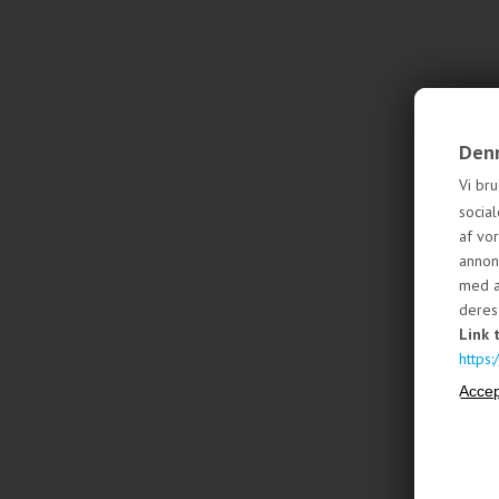
Denn
Vi bru
social
af vo
annon
med a
deres 
Link 
https