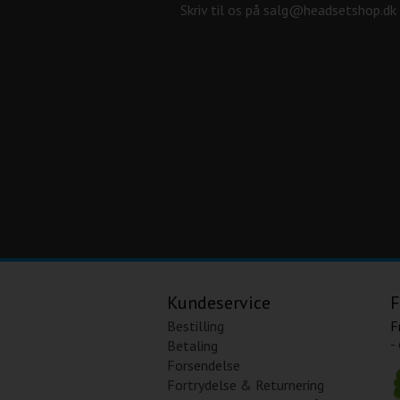
Skriv til os på salg@headsetshop.dk
Kundeservice
F
Bestilling
F
-
Betaling
Forsendelse
Fortrydelse & Returnering