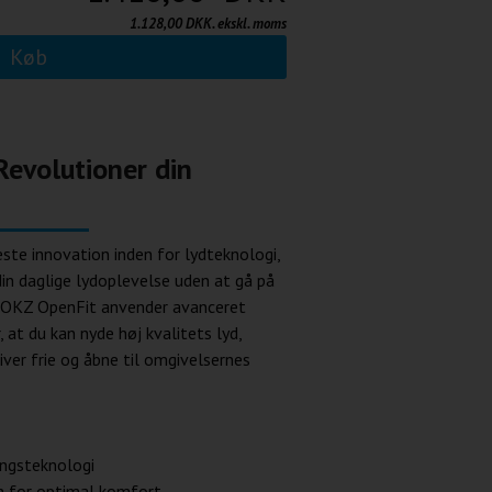
1.128,00 DKK. ekskl. moms
Køb
evolutioner din
te innovation inden for lydteknologi,
 din daglige lydoplevelse uden at gå på
OKZ OpenFit anvender avanceret
, at du kan nyde høj kvalitets lyd,
iver frie og åbne til omgivelsernes
ingsteknologi
gn for optimal komfort