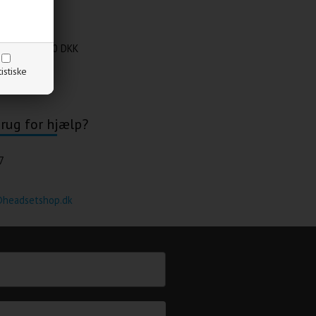
 ellers kun
40 DKK
tistiske
rug for hjælp?
7
@headsetshop.dk