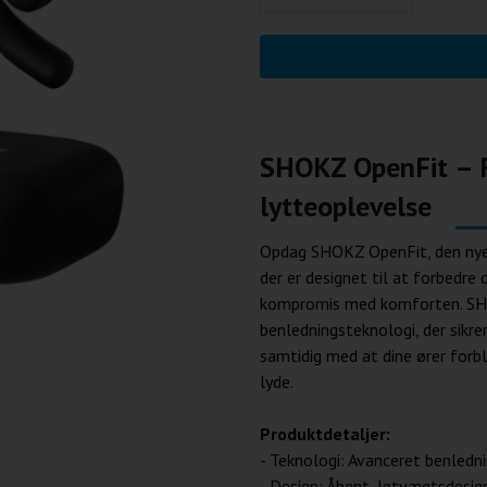
SHOKZ OpenFit – R
lytteop
levelse
Opdag SHOKZ OpenFit, den nyes
der er designet til at forbedre
kompromis med komforten. SH
benledningsteknologi, der sikrer
samtidig med at dine ører forbl
lyde.
Produktdetaljer:
- Teknologi: Avanceret benledn
- Design: Åbent, letvægtsdesi