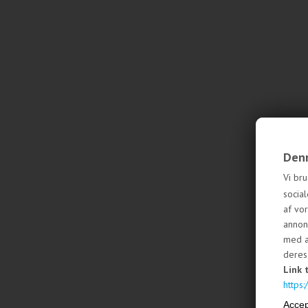
Denn
Vi bru
social
af vo
annon
med a
deres 
Link 
https