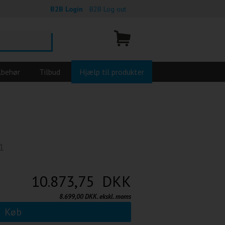
B2B Login
B2B Log out
lbehør
Tilbud
Hjælp til produkter
1
10.873,75 DKK
8.699,00 DKK. ekskl. moms
Køb