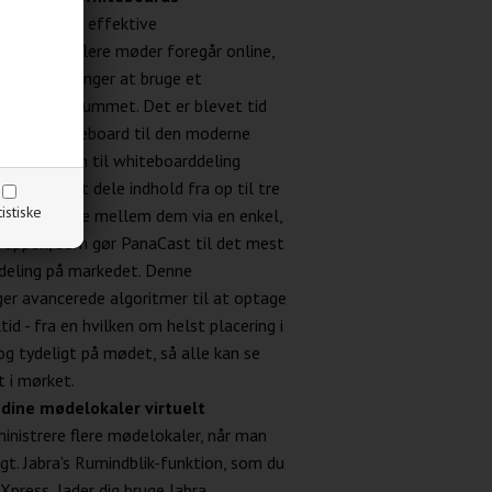
 af de mest effektive
r flere og flere møder foregår online,
 begrænsninger at bruge et
er ikke er i rummet. Det er blevet tid
ionelle whiteboard til den moderne
itive funktion til whiteboarddeling
nsfelt til at dele indhold fra op til tre
tistiske
n nemt skifte mellem dem via en enkel,
on-appen, som gør PanaCast til det mest
sdeling på markedet. Denne
er avancerede algoritmer til at optage
tid - fra en hvilken om helst placering i
og tydeligt på mødet, så alle kan se
t i mørket.
 dine mødelokaler virtuelt
inistrere flere mødelokaler, når man
ugt. Jabra's Rumindblik-funktion, som du
Xpress, lader dig bruge Jabra