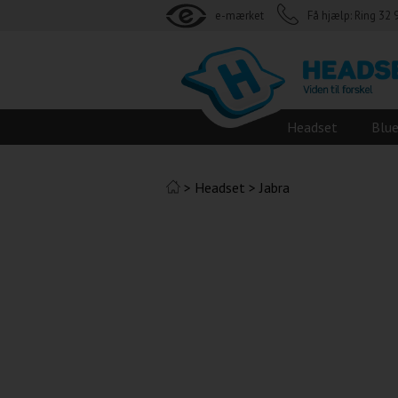
e-mærket
Få hjælp: Ring 32 
Headset
Blu
>
Headset
>
Jabra