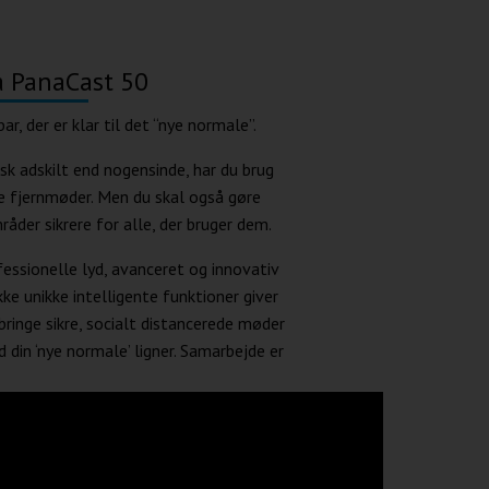
ra PanaCast 50
ar, der er klar til det “nye normale”.
isk adskilt end nogensinde, har du brug
ne fjernmøder. Men du skal også gøre
der sikrere for alle, der bruger dem.
ssionelle lyd, avanceret og innovativ
e unikke intelligente funktioner giver
ringe sikre, socialt distancerede møder
 din ‘nye normale’ ligner. Samarbejde er