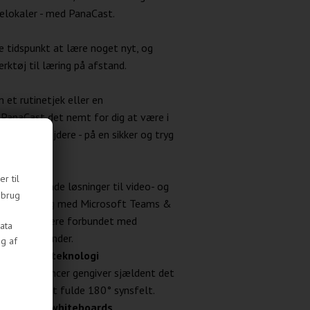
elokaler - med PanaCast.
e tidspunkt at lære noget nyt, og
rktøj til læring på afstand.
 et rutinetjek eller en
 PanaCast det nemt for dig at være i
og medarbejdere - på en sikker og tryg
, overalt
r til
 alle førende løsninger til video- og
 brug
iceret til brug med Microsoft Teams &
t team kan være forbundet med
ata
tyr de anvender.
ug af
k 4K videoteknologi
videokonferencer gengiver sjældent det
st dækker det fulde 180° synsfelt.
t fokus på whiteboards