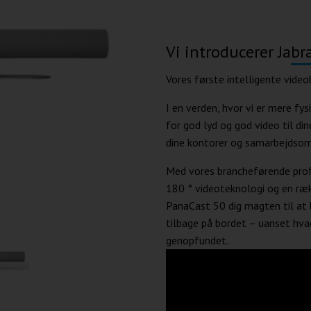
Vi introducerer Jab
Vores første intelligente videob
I en verden, hvor vi er mere fys
for god lyd og god video til di
dine kontorer og samarbejdsområ
Med vores brancheførende profe
180 ° videoteknologi og en rækk
PanaCast 50 dig magten til at b
tilbage på bordet – uanset hvad
genopfundet.