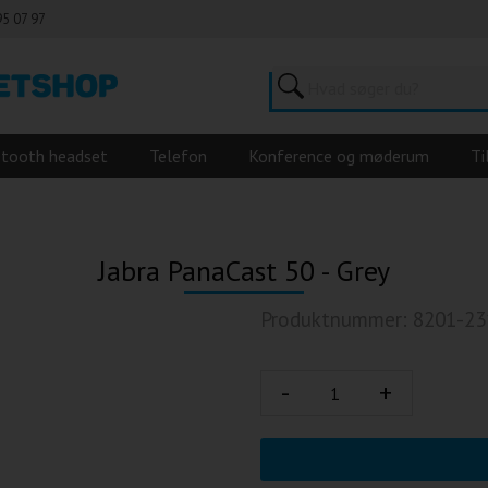
95 07 97
etooth headset
Telefon
Konference og møderum
Ti
Jabra PanaCast 50 - Grey
Produktnummer: 8201-23