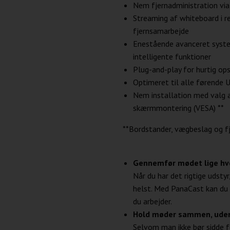
Nem fjernadministration vi
Streaming af whiteboard i r
fjernsamarbejde
Enestående avanceret syste
intelligente funktioner
Plug-and-play for hurtig o
Optimeret til alle førende
Nem installation med valg 
skærmmontering (VESA) **
**Bordstander, vægbeslag og f
Gennemfør mødet lige hvo
Når du har det rigtige udsty
helst. Med PanaCast kan du 
du arbejder.
Hold møder sammen, uden 
Selvom man ikke bør sidde 