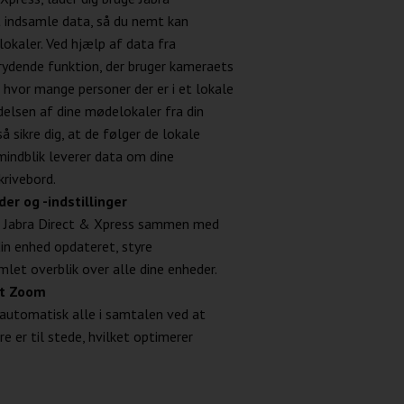
t indsamle data, så du nemt kan
okaler. Ved hjælp af data fra
rydende funktion, der bruger kameraets
, hvor mange personer der er i et lokale
delsen af dine mødelokaler fra din
å sikre dig, at de følger de lokale
umindblik leverer data om dine
krivebord.
er og -indstillinger
 i Jabra Direct & Xpress sammen med
din enhed opdateret, styre
let overblik over alle dine enheder.
ent Zoom
 automatisk alle i samtalen ved at
 er til stede, hvilket optimerer