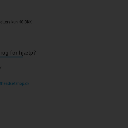
 ellers kun
40 DKK
rug for hjælp?
7
@headsetshop.dk