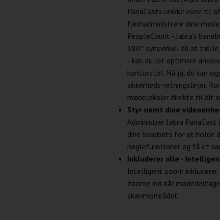
PanaCasts unikke evne til a
fjernadministrere dine mødel
PeopleCount - Jabra's baneb
180° synsvinkel til at tælle
- kan du let optimere anven
kontorstol. Nå ja, du kan ogs
sikkerheds-retningslinjer. R
mødelokaler direkte til dit s
Styr nemt dine videoenhed
Administrer Jabra PanaCast
dine headsets for at holde 
nøglefunktioner og få et sam
Inkluderer alle - Intellig
Intelligent zoom inkluderer
zoome ind når mødedeltagere
skærmområdet.