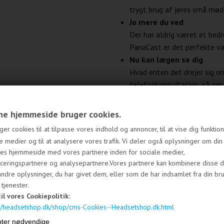
trygt brug af jeres små mød
Jo mere du ved
Der har aldrig været et bedr
PanaCast er det perfekte væ
Nu kan lægen se dig
Hvad enten det drejer sig om
telefonkonsultation, så gør
kontakt med dine patienter 
måde.
e hjemmeside bruger cookies.
Alsidig - fungerer med alt
ger cookies til at tilpasse vores indhold og annoncer, til at vise dig funktione
Jabra PanaCast fungerer med
e medier og til at analysere vores trafik. Vi deler også oplysninger om din
lydkonferencer og er certif
res hjemmeside med vores partnere inden for sociale medier,
Zoom. Vær sikker på, at di
ceringspartnere og analysepartnere.Vores partnere kan kombinere disse d
hinanden, uanset hvilket uds
ndre oplysninger, du har givet dem, eller som de har indsamlet fra din br
180° synsfelt - panoramis
tjenester.
til vores Cookiepolitik:
Traditionelle kameraer til 
://headsetshop.dk/shop/cms-Cookies--Headsetshop.dk.html
fulde billede. Jabra PanaCa
Deling af whiteboard - ny