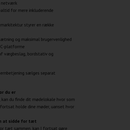
a netværk
ealtid for mere inkluderende
markitektur styrer en række
psætning og maksimal brugervenlighed
 UC-platforme
af vægbeslag, bordstativ og
jernbetjening sælges separat
r du er
r, kan du finde dit mødelokale hvor som
fortsat holde dine møder, uanset hvor
at sidde for tæt
for tæt sammen, kan I fortsat gøre