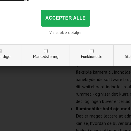
Et simpelt whiteboard er et
samarbejdsværktøjer. Men nå
kan det være forbundet med
whiteboard - især for dem, d
Vis cookie detaljer
til at genopfinde det tradit
arbejdsstil. Jabra's nye, intu
bruger Jabra's unikke 180° sy
ndige
Markedsføring
Funktionelle
Sta
whiteboards digitalt. Du ka
gratis funktion i Jabra Visi
fleksible kamera til indhold
banebrydende software brug
dit whiteboard-indhold i real
rummet - og viser det klart 
det, og ingen bliver efterlad
Rumindblik - hold øje med
Det er meget lettere at adm
kan se, hvordan de bliver br
finder i dens software Jabra 