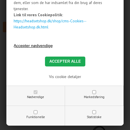
dem, eller som de har indsamlet fra din brug af deres
Andre købte også
tjenester.
Link til vores Cookiepolitik:
https://headsetshop.dk/shop/cms-Cookies--
Headsetshop.dk.html
TILBUD
Jabra BIZ2400 Ørepude, 2
Jabra BIZ 2400 II Mono, 3-1
Vis cookie detaljer
stk.
Mic, 82 NC emea
143,75 DKK
DKK
1.355,00 DKK
115,00 DKK. ekskl. moms
Nødvendige
Markedsføring
1.084,00 DKK. ekskl. moms
Funktionelle
Statistiske