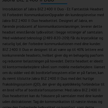
Introduktion af Jabra BIZ 2400 II Duo - Et Fantastisk Headset
til Forbedret KommunikationOpgrader din kundeoplevelse med
Jabra BIZ 2400 II Duo headsettet. Designet af Jabra, en
førende producent af kommunikationsløsninger, leverer dette
headset enestående lydkvalitet i begge retninger af samtalen.
Med wideband teknologi (2489-820-209) får du krystalklar og
naturlig lyd, der forbedrer kommunikationen med dine kunder.
BIZ 2400 II Duo er designet til at være op til 40% lettere end
konkurrerende headsets, hvilket giver dig en behagelig pasform
og reducerer belastningen på hovedet. Dette headset er ideelt
til kontormedarbejdere såvel som mobile medarbejdere. Uanset
om du sidder ved dit bordtelefonsystem eller er på farten, kan
du nemt tilslutte Jabra BIZ 2400 II Duo med det hurtige
frakoblingssystem (QD), der giver dig øjeblikkelig forbindelse til
en bred vifte af bordtelefonsystemer. Med Jabra BIZ 2400 II
Duo headsettet kan du fokusere på samtalen med dine kunder
uden distraktioner. Tag din kommunikation til næste niveau og
oplev den forbedrede lydkvalitet og komfort, som dette