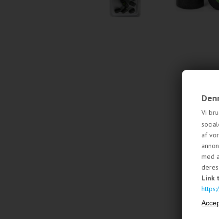
Denn
Vi bru
social
af vo
annon
med a
deres 
Link 
https