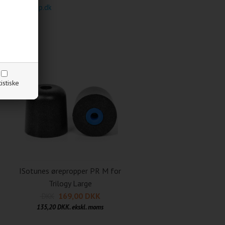
@headsetshop.dk
tistiske
ISotunes ørepropper PR M for
Trilogy Large
169,00 DKK
DKK
135,20 DKK. ekskl. moms