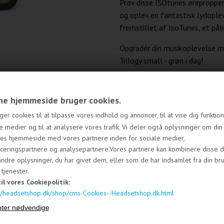
Prøv disse ISOtunes ørepropper 
og oplev en fantastisk lydoplev
fremstillet af IsoTunes, et pål
Opgradér din musikoplevelse m
Trilogy small - grøn i dag!
e hjemmeside bruger cookies.
Levering 1-3 dage
ger cookies til at tilpasse vores indhold og annoncer, til at vise dig funktione
Fri fragt over
1.000 DKK -
e medier og til at analysere vores trafik. Vi deler også oplysninger om din
res hjemmeside med vores partnere inden for sociale medier,
ceringspartnere og analysepartnere.Vores partnere kan kombinere disse d
14 dages fuld returret
ndre oplysninger, du har givet dem, eller som de har indsamlet fra din br
tjenester.
Har du b
til vores Cookiepolitik:
://headsetshop.dk/shop/cms-Cookies--Headsetshop.dk.html
Få hjælp: Ring 32 95 07 9