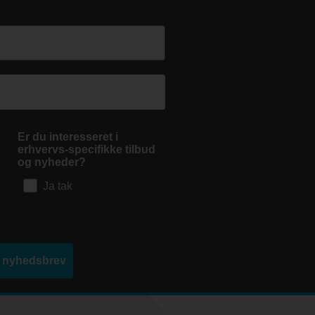
Er du interesseret i
erhvervs-specifikke tilbud
og nyheder?
Ja tak
d nyhedsbrev