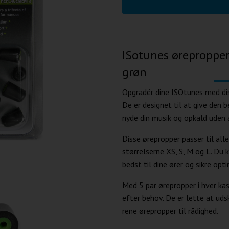
ISotunes ørepropper 
grøn
Opgradér dine ISOtunes med dis
De er designet til at give den
nyde din musik og opkald uden a
Disse ørepropper passer til all
størrelserne XS, S, M og L. Du 
bedst til dine ører og sikre opt
Med 5 par ørepropper i hver kas
efter behov. De er lette at udsk
rene ørepropper til rådighed.