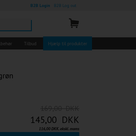
B2B Login
B2B Log out
lbehør
Tilbud
Hjælp til produkter
 grøn
169,00 DKK
145,00 DKK
116,00 DKK. ekskl. moms