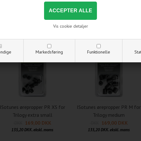
Send os en mail på:
salg
Vis cookie detaljer
Andre købte også
ndige
Markedsføring
Funktionelle
Sta
ISotunes ørepropper PR XS for
ISotunes ørepropper PR M for
Trilogy extra small
Trilogy medium
169,00 DKK
169,00 DKK
DKK
DKK
135,20 DKK. ekskl. moms
135,20 DKK. ekskl. moms