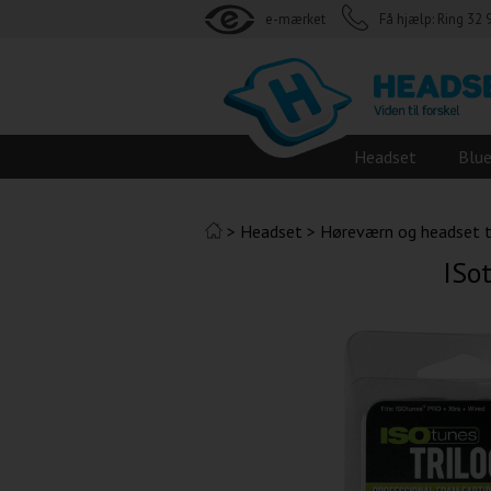
e-mærket
Få hjælp: Ring 32 
Headset
Blu
>
Headset
>
Høreværn og headset ti
ISot