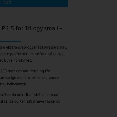
Køb
PR S for Trilogy small -
se ekstra ørepropper i størrelse small.
 bedste pasform og komfort, så du kan
t blive forstyrret.
e ISOtunes modellerne og fås i
kan vælge den størrelse, der passer
imal lydkvalitet.
se har du nok til at skifte dem ud
ifte, så du kan altid have friske og