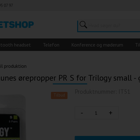
95 07 97
etooth headset
Telefon
Konference og møderum
Ti
l produktion
unes ørepropper PR S for Trilogy small -
Produktnummer: IT51
Tilbud