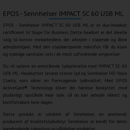
EPOS - Sennheiser IMPACT SC 60 USB ML
EPOS - Sennheiser IMPACT SC 60 USB ML er et duo-headset
certificeret til Skype for Business. Dette headset er det ideelle
valg til kontor medarbejdere, der arbejder i støjende og åbne
arbejdsmiljøer. Med den støjdæmpende mikrofon får du klare
og tydelige samtaler, selv i de mest udfordrende omgivelser.
Du vil opleve en enestående lydoplevelse med IMPACT SC 60
USB ML. Headsettet leverer stereo lyd og Sennheiser HD Voice
Clarity, som sikrer en fremragende lydkvalitet. Med EPOS
ActiveGard® Technology bliver din hørelse beskyttet mod
pludseligt opståede høje lyde, så du kan arbejde sikkert og
komfortabelt hele dagen.
Dette produkt er udviklet af Sennheiser, en anerkendt
producent af kvalitetslydudstyr. Sennheiser er kendt for deres
banebrydende teknologi og pålidelige produkter.