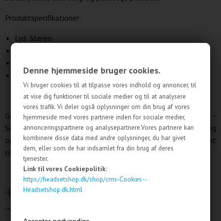
Produktspecifikationer:
Lyd: Stereo
Tilslutning: PC
Forbindelse: Ledning
Denne hjemmeside bruger cookies.
Anvendelse: Kontor medarbejderen
Vi bruger cookies til at tilpasse vores indhold og annoncer, til
at vise dig funktioner til sociale medier og til at analysere
vores trafik. Vi deler også oplysninger om din brug af vores
Gør din arbejdsdag mere produktiv og behagelig med EPOS -
hjemmeside med vores partnere inden for sociale medier,
annonceringspartnere og analysepartnere.Vores partnere kan
Sennheiser IMPACT SC 60 USB ML. Bestil dit headset i dag og
kombinere disse data med andre oplysninger, du har givet
oplev den fremragende lyd og komfort, som dette produkt
dem, eller som de har indsamlet fra din brug af deres
tilbyder.
tjenester.
Link til vores Cookiepolitik:
https://headsetshop.dk/shop/cms-Cookies--
Headsetshop.dk.html
Levering 1-3 dage
Fri fragt over
1.000 DKK - ellers kun
40 DKK