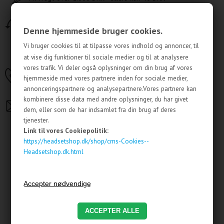
14 dages fuld returret
Denne hjemmeside bruger cookies.
Vi bruger cookies til at tilpasse vores indhold og annoncer, til
Har du brug for hjælp?
at vise dig funktioner til sociale medier og til at analysere
vores trafik. Vi deler også oplysninger om din brug af vores
Få hjælp: Ring 32 95 07 97
hjemmeside med vores partnere inden for sociale medier,
annonceringspartnere og analysepartnere.Vores partnere kan
kombinere disse data med andre oplysninger, du har givet
Send os en mail på:
salg@headsetshop.dk
dem, eller som de har indsamlet fra din brug af deres
tjenester.
Link til vores Cookiepolitik:
https://headsetshop.dk/shop/cms-Cookies--
Andre købte også
Headsetshop.dk.html