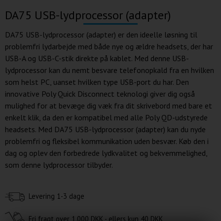
DA75 USB-lydprocessor (adapter)
DA75 USB-lydprocessor (adapter) er den ideelle løsning til
problemfri lydarbejde med både nye og ældre headsets, der har
USB-A og USB-C-stik direkte på kablet. Med denne USB-
lydprocessor kan du nemt besvare telefonopkald fra en hvilken
som helst PC, uanset hvilken type USB-port du har. Den
innovative Poly Quick Disconnect teknologi giver dig også
mulighed for at bevæge dig væk fra dit skrivebord med bare et
enkelt klik, da den er kompatibel med alle Poly QD-udstyrede
headsets. Med DA75 USB-lydprocessor (adapter) kan du nyde
problemfri og fleksibel kommunikation uden besvær. Køb den i
dag og oplev den forbedrede lydkvalitet og bekvemmelighed,
som denne lydprocessor tilbyder.
Levering 1-3 dage
Fri fragt over
1.000 DKK - ellers kun
40 DKK